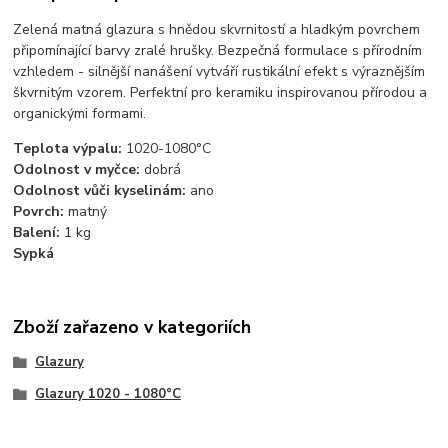
Zelená matná glazura s hnědou skvrnitostí a hladkým povrchem
připomínající barvy zralé hrušky. Bezpečná formulace s přírodním
vzhledem - silnější nanášení vytváří rustikální efekt s výraznějším
škvrnitým vzorem. Perfektní pro keramiku inspirovanou přírodou a
organickými formami.
Teplota výpalu:
1020-1080°C
Odolnost v myčce:
dobrá
Odolnost vůči kyselinám:
ano
Povrch:
matný
Balení:
1 kg
Sypká
Zboží zařazeno v kategoriích
Glazury
Glazury 1020 - 1080°C