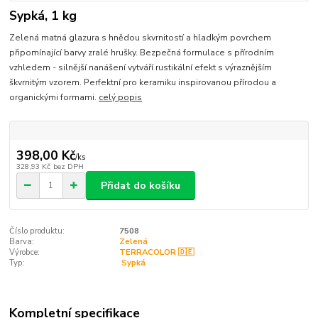
Sypká, 1 kg
Zelená matná glazura s hnědou skvrnitostí a hladkým povrchem
připomínající barvy zralé hrušky. Bezpečná formulace s přírodním
vzhledem - silnější nanášení vytváří rustikální efekt s výraznějším
škvrnitým vzorem. Perfektní pro keramiku inspirovanou přírodou a
organickými formami.
celý popis
398,00 Kč
/
ks
328,93 Kč
bez DPH
Přidat do košíku
Číslo produktu:
7508
Barva:
Zelená
Výrobce:
TERRACOLOR 🇩🇪
Typ:
‎ Sypká
Kompletní specifikace