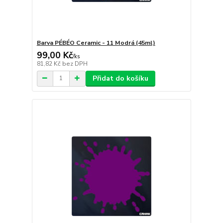
Barva PÉBÉO Ceramic - 11 Modrá (45ml)
99,00 Kč
/
ks
81,82 Kč
bez DPH
Přidat do košíku