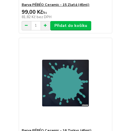
Barva PÉBÉO Ceramic - 15 Zlatá (45ml)
99,00 Kč
/
ks
81,82 Kč
bez DPH
Přidat do košíku
Barva PÉBÉO Ceramic - 16 Tyrkys (45ml)