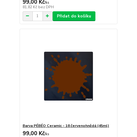
99,00 Kč
/
ks
81,82 Kč
bez DPH
Přidat do košíku
Barva PÉBÉO Ceramic - 18 červenohnědá (45ml)
99,00 Kč
/
ks