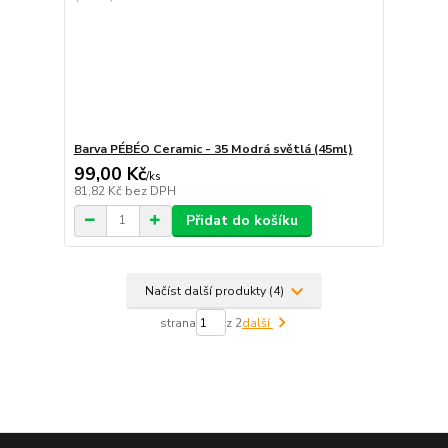
Barva PÉBÉO Ceramic - 35 Modrá světlá (45ml)
99,00 Kč
/
ks
81,82 Kč
bez DPH
Přidat do košíku
Načíst další produkty (4)
strana
z 2
další