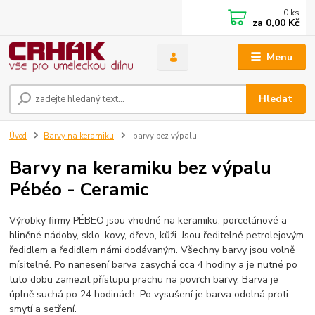
0
ks
za
0,00 Kč
Menu
Hledat
Úvod
Barvy na keramiku
barvy bez výpalu
Barvy na keramiku bez výpalu
Pébéo - Ceramic
Výrobky firmy PÉBEO jsou vhodné na keramiku, porcelánové a
hliněné nádoby, sklo, kovy, dřevo, kůži. Jsou ředitelné petrolejovým
ředidlem a ředidlem námi dodávaným. Všechny barvy jsou volně
mísitelné. Po nanesení barva zasychá cca 4 hodiny a je nutné po
tuto dobu zamezit přístupu prachu na povrch barvy. Barva je
úplně suchá po 24 hodinách. Po vysušení je barva odolná proti
smytí a setření.