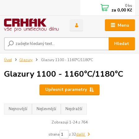
0
ks
za
0,00 Kč
Menu
Hledat
Úvod
Glazury
Glazury 1100 - 1160°C/1180°C
Glazury 1100 - 1160°C/1180°C
Upřesnit parametry
Nejnovější
Nejlevnější
Nejdražší
Zobrazuji 1-24 z 764
strana
z 32
další