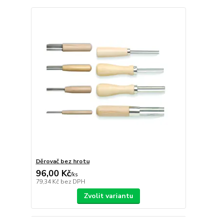
Děrovač bez hrotu
96,00 Kč
/
ks
79,34 Kč
bez DPH
Zvolit variantu