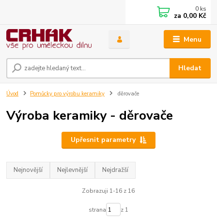
0
ks
za
0,00 Kč
Menu
Hledat
Úvod
Pomůcky pro výrobu keramiky
děrovače
Výroba keramiky - děrovače
Upřesnit parametry
Nejnovější
Nejlevnější
Nejdražší
Zobrazuji 1-16 z 16
strana
z 1