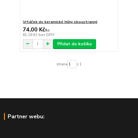
Vrtáček do keramické hlíny oboustranný
74,00 Kč
/
ks
61,16 Kč
bez DPH
Přidat do košíku
strana
z 1
Partner webu: