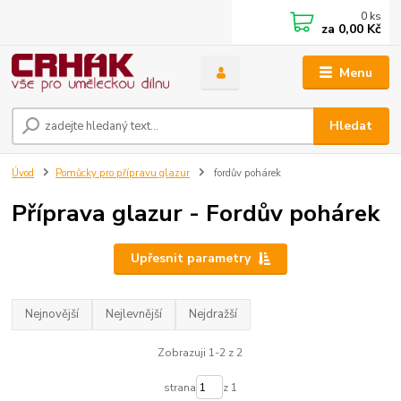
0
ks
za
0,00 Kč
Menu
Hledat
Úvod
Pomůcky pro přípravu glazur
fordův pohárek
Příprava glazur - Fordův pohárek
Upřesnit parametry
Nejnovější
Nejlevnější
Nejdražší
Zobrazuji 1-2 z 2
strana
z 1