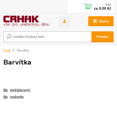
0
ks
za
0,00 Kč
Menu
Hledat
Úvod
Barvítka
Barvítka
podglazurní
vodovky