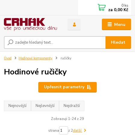
0
ks
za
0,00 Kč
Menu
Hledat
Úvod
Hodinové komponenty
ručičky
Hodinové ručičky
Upřesnit parametry
Nejnovější
Nejlevnější
Nejdražší
Zobrazuji 1-24 z 29
strana
z 2
další