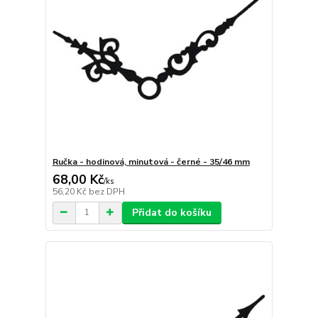
Ručka - hodinová, minutová - černé - 35/46 mm
68,00 Kč
/
ks
56,20 Kč
bez DPH
Přidat do košíku