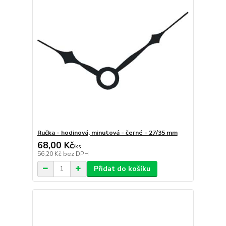
Ručka - hodinová, minutová - černé - 27/35 mm
68,00 Kč
/
ks
56,20 Kč
bez DPH
Přidat do košíku