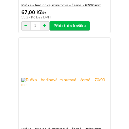
Ručka - hodinová, minutová - černé - 67/90 mm
67,00 Kč
/
ks
55,37 Kč
bez DPH
Přidat do košíku