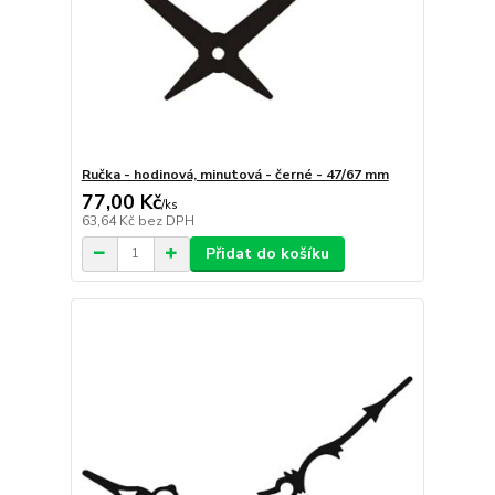
Ručka - hodinová, minutová - černé - 47/67 mm
77,00 Kč
/
ks
63,64 Kč
bez DPH
Přidat do košíku