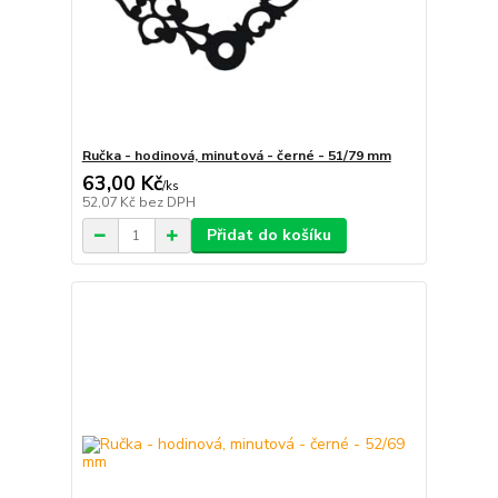
Ručka - hodinová, minutová - černé - 51/79 mm
63,00 Kč
/
ks
52,07 Kč
bez DPH
Přidat do košíku