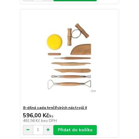
8-dílná sada hrnčířských nástrojů II
596,00 Kč
/
ks
492,56 Kč
bez DPH
Přidat do košíku