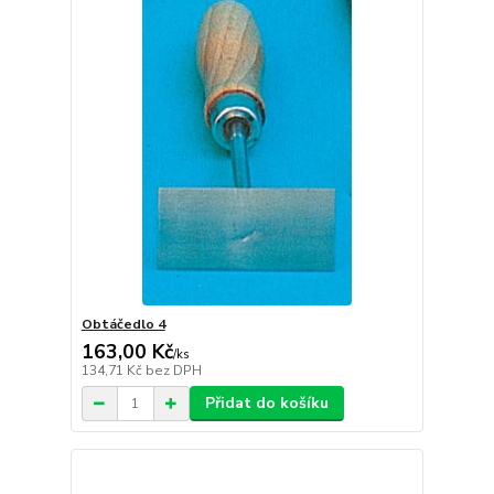
Obtáčedlo 4
163,00 Kč
/
ks
134,71 Kč
bez DPH
Přidat do košíku