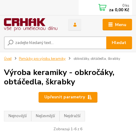
0
ks
za
0,00 Kč
Menu
Hledat
Úvod
Pomůcky pro výrobu keramiky
obkročáky, obtáčedla, škrabky
Výroba keramiky - obkročáky,
obtáčedla, škrabky
Upřesnit parametry
Nejnovější
Nejlevnější
Nejdražší
Zobrazuji 1-6 z 6