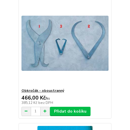
Obkročák - oboustranný
466,00 Kč
/
ks
385,12 Kč
bez DPH
Přidat do košíku