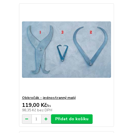
Obkročák - jednostranný malý
119,00 Kč
/
ks
98,35 Kč
bez DPH
Přidat do košíku