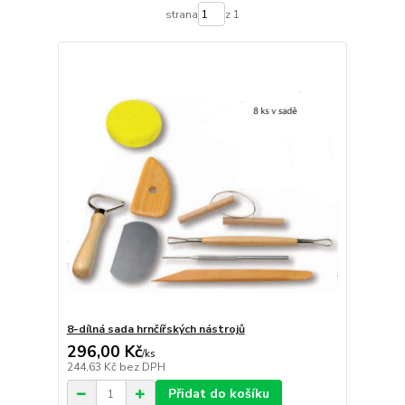
strana
z 1
8-dílná sada hrnčířských nástrojů
296,00 Kč
/
ks
244,63 Kč
bez DPH
Přidat do košíku