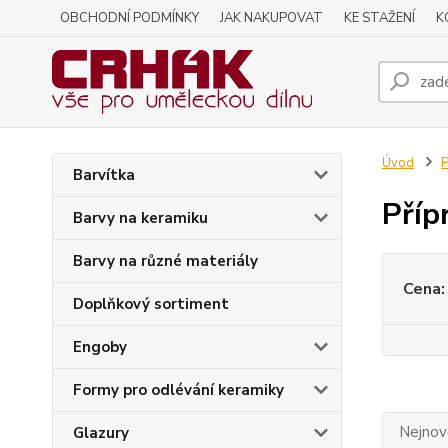
OBCHODNÍ PODMÍNKY
JAK NAKUPOVAT
KE STAŽENÍ
K
Úvod
P
Barvítka
Příp
Barvy na keramiku
Barvy na různé materiály
Cena:
Doplňkový sortiment
Engoby
Formy pro odlévání keramiky
Nejnově
Glazury