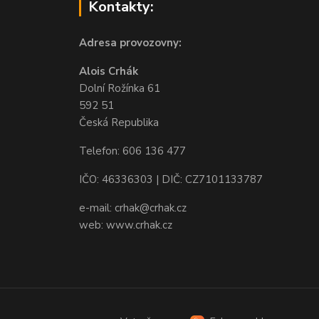
Kontakty:
Adresa provozovny:
Alois Crhák
Dolní Rožínka 61
592 51
Česká Republika
Telefon: 606 136 477
IČO: 46336303 | DIČ: CZ7101133787
e-mail: crhak@crhak.cz
web: www.crhak.cz