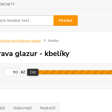
ONTAKTY
Hledat
omůcky pro přípravu glazur
kbelíky
rava glazur - kbelíky
Kč
Od
jší
Nejlevnější
Nejdražší