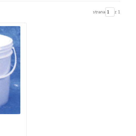
strana
z 1