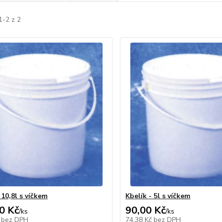
1-2 z 2
 10,8l s víčkem
Kbelík - 5l s víčkem
0 Kč
90,00 Kč
/
ks
/
ks
č
bez DPH
74,38 Kč
bez DPH