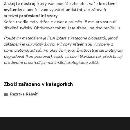
Získejte nástroj
, který vám pomůže zhmotnit vaše
kreativní
myšlenky
a umožní vám vytvářet
unikátní
, ale zároveň
precizní
profesionální vzory
.
Každé razidlo má v držadle otvor o průměru 8 mm pro vsunutí
dřevěné tyčinky. Obtiskovat tak můžete třeba i na dno hrníčků :)
Použitým materiálem je PLA (plast z kategorie bioplastů), jehož
základem je kukuřičný škrob.
Výrobky
rélyéf
jsou vyrobeny z
obnovitelných zdrojů. Po ukončení jejich životnosti je lze biologicky
degradovat (kompostovat). Jejich výroba i likvidace tak představují
pro životní prostředí jen minimální ekologickou zátěž.
Zboží zařazeno v kategoriích
Razítka Rélyéf