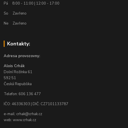
Pá 8:00 - 11:00 | 12:00 - 17:00
So Zavřeno
Ne Zavřeno
Kontakty:
Adresa provozovny:
Alois Crhák
Dolní Rožínka 61
592 51
Česká Republika
Telefon: 606 136 477
IČO: 46336303 | DIČ: CZ7101133787
e-mail: crhak@crhak.cz
web: www.crhak.cz