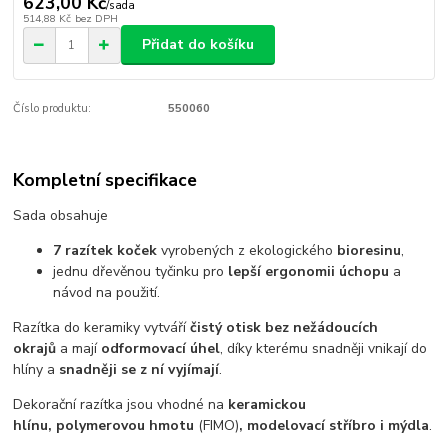
623,00 Kč
/
sada
514,88 Kč
bez DPH
Přidat do košíku
Číslo produktu:
550060
Kompletní specifikace
Sada obsahuje
7 razítek koček
vyrobených z ekologického
bioresinu
,
jednu dřevěnou tyčinku pro
lepší ergonomii úchopu
a
návod na použití.
Razítka do keramiky vytváří
čistý otisk bez nežádoucích
okrajů
a mají
odformovací úhel
, díky kterému snadněji vnikají do
hlíny a
snadněji se z ní vyjímají
.
Dekorační razítka jsou vhodné na
keramickou
hlínu, polymerovou hmotu
(FIMO)
, modelovací stříbro i mýdla
.