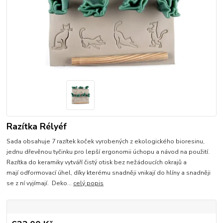
Razítka Rélyéf
Sada obsahuje 7 razítek koček vyrobených z ekologického bioresinu,
jednu dřevěnou tyčinku pro lepší ergonomii úchopu a návod na použití.
Razítka do keramiky vytváří čistý otisk bez nežádoucích okrajů a
mají odformovací úhel, díky kterému snadněji vnikají do hlíny a snadněji
se z ní vyjímají. Deko...
celý popis