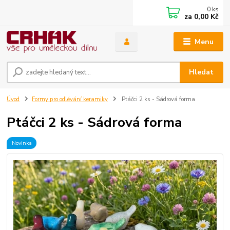
0
ks
za
0,00 Kč
Menu
Hledat
Úvod
Formy pro odlévání keramiky
Ptáčci 2 ks - Sádrová forma
Ptáčci 2 ks - Sádrová forma
Novinka