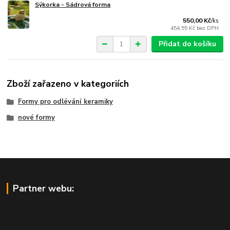
Sýkorka - Sádrová forma
550,00 Kč
/
ks
454,55 Kč
bez DPH
Přidat do košíku
Zboží zařazeno v kategoriích
Formy pro odlévání keramiky
nové formy
Partner webu: