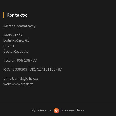
Kontakty:
Adresa provozovny:
Alois Crhák
Dolní Rožínka 61
592 51
Česká Republika
Telefon: 606 136 477
IČO: 46336303 | DIČ: CZ7101133787
e-mail: crhak@crhak.cz
web: www.crhak.cz
Vytvořeno na
Eshop-rychle.cz