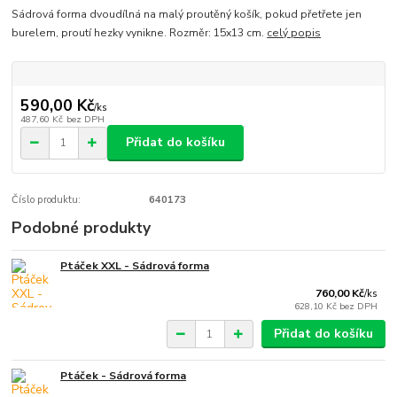
Sádrová forma dvoudílná na malý proutěný košík, pokud přetřete jen
burelem, proutí hezky vynikne. Rozměr: 15x13 cm.
celý popis
590,00 Kč
/
ks
487,60 Kč
bez DPH
Přidat do košíku
Číslo produktu:
640173
Podobné produkty
Ptáček XXL - Sádrová forma
760,00 Kč
/
ks
628,10 Kč
bez DPH
Přidat do košíku
Ptáček - Sádrová forma