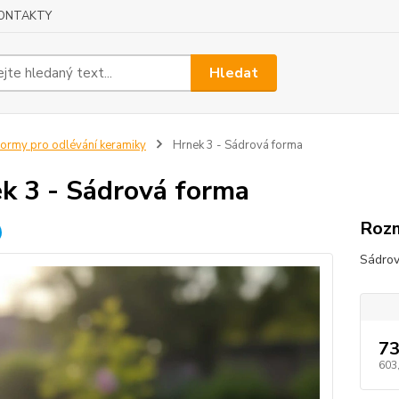
ONTAKTY
Hledat
ormy pro odlévání keramiky
Hrnek 3 - Sádrová forma
k 3 - Sádrová forma
Rozm
Sádrov
73
603