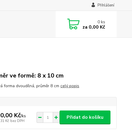
Přihlášení
0
ks
za
0,00 Kč
ěr ve formě: 8 x 10 cm
á forma dvoudílná, průměr 8 cm
celý popis
0,00 Kč
/
ks
Přidat do košíku
,31 Kč
bez DPH