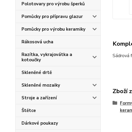
Polotovary pro výrobu šperků
Pomůcky pro přípravu glazur
Pomůcky pro výrobu keramiky
Rákosová ucha
Komple
Razítka, vykrajovátka a
Sádrová 
kotoučky
Skleněné drtě
Skleněné mozaiky
Zboží 
Stroje a zařízení
Formy
kera
Štětce
Dárkové poukazy