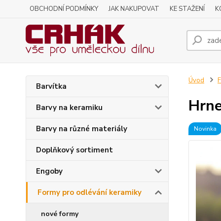
OBCHODNÍ PODMÍNKY
JAK NAKUPOVAT
KE STAŽENÍ
K
Úvod
F
Barvítka
Hrne
Barvy na keramiku
Barvy na různé materiály
Novinka
Doplňkový sortiment
Engoby
Formy pro odlévání keramiky
nové formy