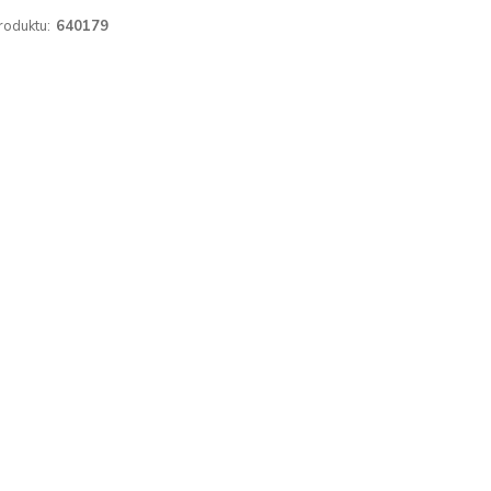
roduktu:
640179