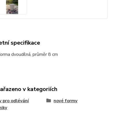
tní specifikace
forma dvoudílná, průměr 8 cm
zařazeno v kategoriích
 pro odlévání
nové formy
miky