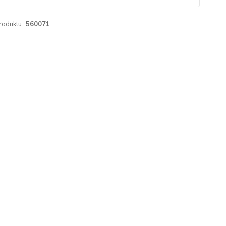
roduktu:
560071