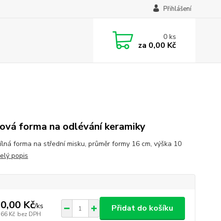
Přihlášení
0
ks
za
0,00 Kč
ová forma na odlévání keramiky
ílná forma na střední misku, průměr formy 16 cm, výška 10
elý popis
0,00 Kč
/
ks
Přidat do košíku
,66 Kč
bez DPH