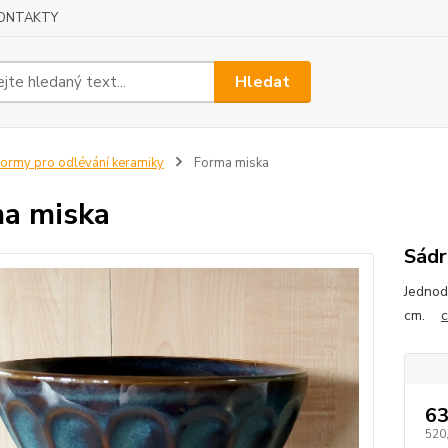
ONTAKTY
Hledat
ormy pro odlévání keramiky
Forma miska
a miska
Sádr
Jednod
cm.
c
63
520