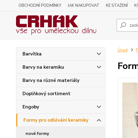
OBCHODNÍ PODMÍNKY
JAK NAKUPOVAT
KE STAŽENÍ
K
Úvod
F
Barvítka
Form
Barvy na keramiku
Barvy na různé materiály
Doplňkový sortiment
Engoby
Formy pro odlévání keramiky
nové formy