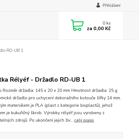
Přihlášení
0
ks
za
0,00 Kč
adlo RD-UB 1
tka Rélyéf - Držadlo RD-UB 1
o Rozměr držadla: 145 x 20 x 20 mm Hmotnost držadla: 25 g
mické držadlo pro uchycení dekoračního kotouče šířky 14 mm.
ým materiálem je PLA (plast z kategorie bioplastů), jehož
em je kukuřičný škrob. Výrobky rélyéf jsou vyrobeny z
elných zdrojů. Po ukončení jejich živ...
celý popis