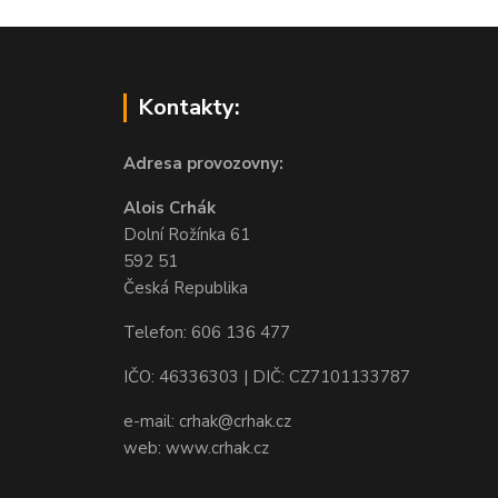
Kontakty:
Adresa provozovny:
Alois Crhák
Dolní Rožínka 61
592 51
Česká Republika
Telefon: 606 136 477
IČO: 46336303 | DIČ: CZ7101133787
e-mail: crhak@crhak.cz
web: www.crhak.cz