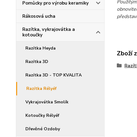
Použitým 
Pomůcky pro výrobu keramiky
obnovitel
představu
Rákosová ucha
Razítka, vykrajovátka a
kotoučky
Razítka Heyda
Zboží 
Razítka 3D
Razít
Razítka 3D - TOP KVALITA
Razítka Rélyéf
Vykrajovátka Smolík
Kotoučky Rélyéf
Dřevěné Ozdoby