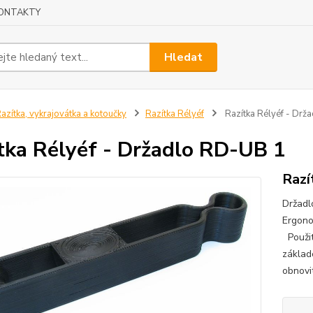
ONTAKTY
Hledat
azítka, vykrajovátka a kotoučky
Razítka Rélyéf
Razítka Rélyéf - Drž
tka Rélyéf - Držadlo RD-UB 1
Razí
Držadl
Ergono
Použit
základ
obnovit