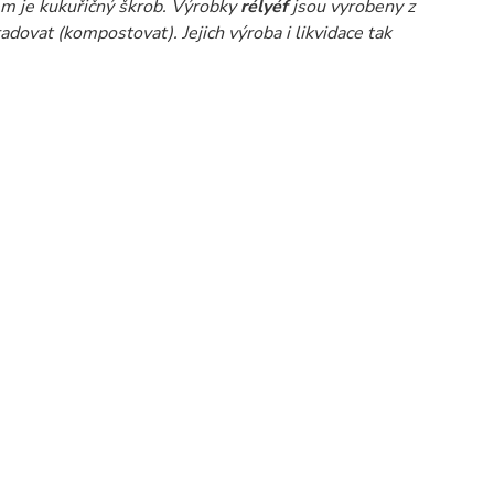
em je kukuřičný škrob.
Výrobky
rélyéf
jsou vyrobeny z
radovat (kompostovat). Jejich výroba i likvidace tak