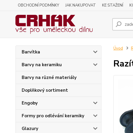
OBCHODNÍ PODMÍNKY
JAK NAKUPOVAT
KE STAŽENÍ
K
Úvod
R
Barvítka
Razí
Barvy na keramiku
Barvy na různé materiály
Doplňkový sortiment
Engoby
Formy pro odlévání keramiky
Glazury