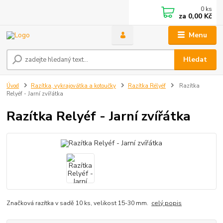
0
ks
za
0,00 Kč
Menu
Hledat
Úvod
Razítka, vykrajovátka a kotoučky
Razítka Rélyéf
Razítka
Relyéf - Jarní zvířátka
Razítka Relyéf - Jarní zvířátka
Značková razítka v sadě 10 ks, velikost 15-30 mm.
celý popis