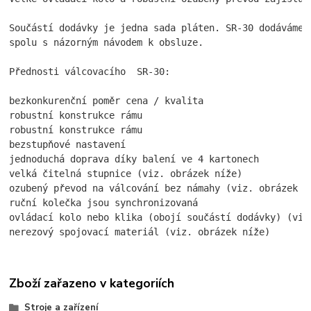
Součástí dodávky je jedna sada pláten. SR-30 dodáváme 
spolu s názorným návodem k obsluze.

Přednosti válcovacího  SR-30:

bezkonkurenční poměr cena / kvalita

robustní konstrukce rámu

robustní konstrukce rámu

bezstupňové nastavení

jednoduchá doprava díky balení ve 4 kartonech

velká čitelná stupnice (viz. obrázek níže)

ozubený převod na válcování bez námahy (viz. obrázek ní
ruční kolečka jsou synchronizovaná

ovládací kolo nebo klika (obojí součástí dodávky) (viz.
nerezový spojovací materiál (viz. obrázek níže)
Zboží zařazeno v kategoriích
Stroje a zařízení