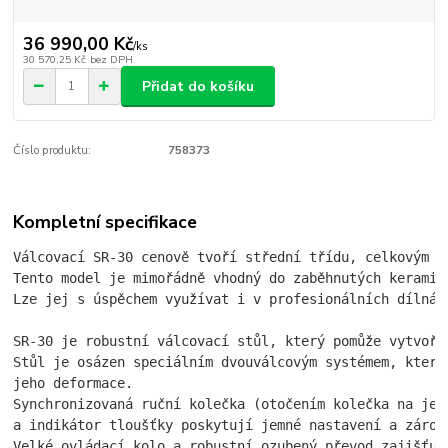
36 990,00 Kč
/
ks
30 570,25 Kč
bez DPH
Přidat do košíku
Číslo produktu:
758373
Kompletní specifikace
Válcovací SR-30 cenově tvoří střední třídu, celkovým z
Tento model je mimořádně vhodný do zaběhnutých keramic
Lze jej s úspěchem využívat i v profesionálních dílnác
SR-30 je robustní válcovací stůl, který pomůže vytvoři
Stůl je osázen speciálním dvouválcovým systémem, který
jeho deformace.
Synchronizovaná ruční kolečka (otočením kolečka na jed
a indikátor tloušťky poskytují jemné nastavení a zárov
Velké ovládací kolo a robustní ozubený převod zajišťuj