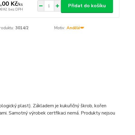
,00 Kč
/
ks
Přidat do košíku
98 Kč
bez DPH
roduktu:
3014/2
Motiv:
Andělé🪽
ologický plast). Základem je kukuřičný škrob, kořen
inami. Samotný výrobek certfikaci nemá. Produkty nejsou