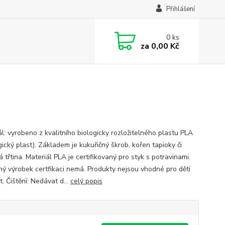
Přihlášení
0
ks
za
0,00 Kč
ál: vyrobeno z kvalitního biologicky rozložitelného plastu PLA
ický plast). Základem je kukuřičný škrob, kořen tapioky či
 třtina. Materiál PLA je certifikovaný pro styk s potravinami.
ý výrobek certfikaci nemá. Produkty nejsou vhodné pro děti
t. Čištění: Nedávat d...
celý popis