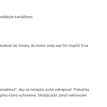
it měkkým kartáčkem.
edávat do trouby, do horké vody nad 50 stupňů či na
zavadnout", aby se nelepila, poté vykrajovat. Pokud by
řes který vytisneme. Silnější plát zaručí nekroucení