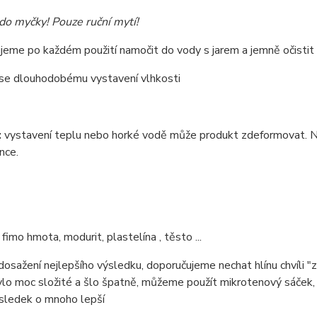
do myčky!
Pouze ruční mytí!
jeme po každém použití namočit do vody s jarem a jemně očist
se dlouhodobému vystavení vlhkosti
:
vystavení teplu nebo horké vodě může produkt zdeformovat. N
nce.
 fimo hmota, modurit, plastelína , těsto ...
dosažení nejlepšího výsledku, doporučujeme nechat hlínu chvíli "
ylo moc složité a šlo špatně, můžeme použít mikrotenový sáček, p
ýsledek o mnoho lepší