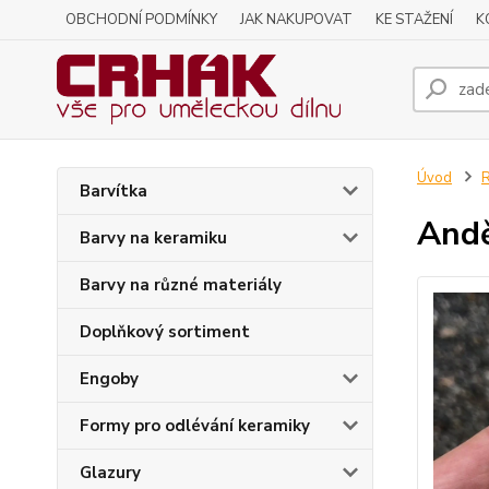
OBCHODNÍ PODMÍNKY
JAK NAKUPOVAT
KE STAŽENÍ
K
Úvod
R
Barvítka
Andě
Barvy na keramiku
Barvy na různé materiály
Doplňkový sortiment
Engoby
Formy pro odlévání keramiky
Glazury