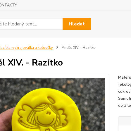
ONTAKTY
Hledat
azítka, vykrajovátka a kotoučky
Anděl XIV. - Razítko
l XIV. - Razítko
Materi
(ekolog
cukrová
Samotn
do 3 le