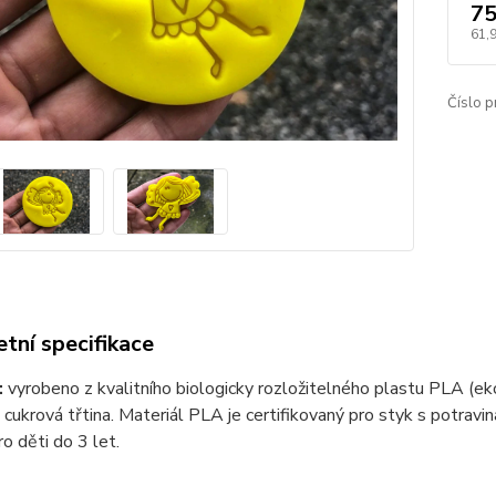
75
61,
Číslo p
tní specifikace
:
vyrobeno z kvalitního biologicky rozložitelného plastu PLA (ek
i cukrová třtina. Materiál PLA je certifikovaný pro styk s potrav
o děti do 3 let.