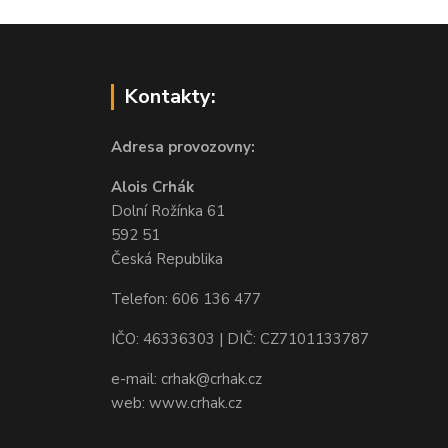
Kontakty:
Adresa provozovny:
Alois Crhák
Dolní Rožínka 61
592 51
Česká Republika
Telefon: 606 136 477
IČO: 46336303 | DIČ: CZ7101133787
e-mail: crhak@crhak.cz
web: www.crhak.cz