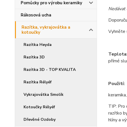
Pomůcky pro výrobu keramiky
Nedávat 
Rákosová ucha
Doporuču
Razítka, vykrajovátka a
Vyhněte 
kotoučky
Razítka Heyda
Teplota
Razítka 3D
přímé slu
Razítka 3D - TOP KVALITA
Razítka Rélyéf
Použití:
Vykrajovátka Smolík
keramika,
TIP: Pro 
Kotoučky Rélyéf
razítko b
Dřevěné Ozdoby
hlíny a v